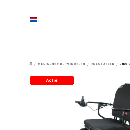
Overslaan
naar
inhoud
/
MEDISCHE HULPMIDDELEN
/
ROLSTOELEN
/
7001
HOME
Actie