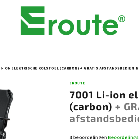
 LI-ION ELEKTRISCHE ROLSTOEL (CARBON)
+ GRATIS AFSTANDSBEDIENI
EROUTE
7001 Li-ion e
(carbon)
+ GR
afstandsbedi
De
3 beoordelingen
Beoordelings