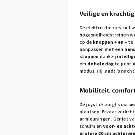
Veilige en krachti
De elektrische rolstoel
hogesnelheidstreinen wo
op de
knoppen + en –
te 
aanpassen met een
hen
stoppen
dankzij
intelli
om
de hele dag
te gebrui
modus. Hij laadt 's nacht
Mobiliteit, comfort
De joystick zorgt voor
we
plaatsen. Ervaar verlich
armleuningen. Geniet van
schuim en
voor- en acht
grotere 20 cm achterwi