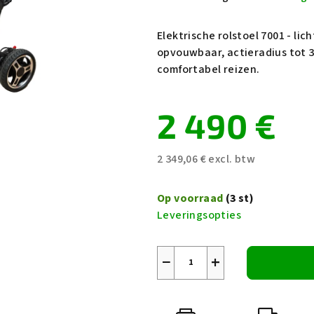
gemiddelde
productbeoordeling
Elektrische rolstoel 7001 - l
is
opvouwbaar, actieradius tot 
5,0
comfortabel reizen.
van
5
2 490 €
sterren.
2 349,06 € excl. btw
Maatstaf
prijs:
Op voorraad
(3 st)
Leveringsopties
−
+