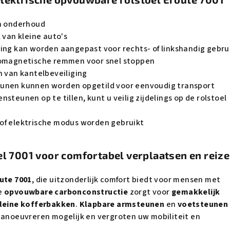
en onderhoud
k van kleine auto's
ning kan worden aangepast voor rechts- of linkshandig gebru
romagnetische remmen voor snel stoppen
n van kantelbeveiliging
eunen kunnen worden opgetild voor eenvoudig transport
nsteunen op te tillen, kunt u veilig zijdelings op de rolstoel
of elektrische modus worden gebruikt
el 7001 voor comfortabel verplaatsen en reiz
oute 7001
, die uitzonderlijk comfort biedt voor mensen met
e
opvouwbare carbonconstructie
zorgt voor
gemakkelijk
kleine kofferbakken
.
Klapbare armsteunen
en
voetsteunen
manoeuvreren mogelijk en vergroten uw mobiliteit en