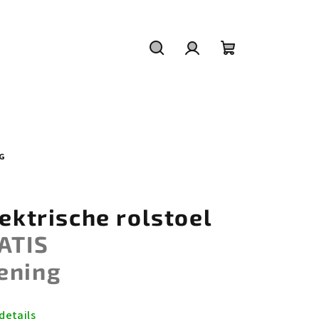
Zoeken
Inloggen
Winkelwagen
NG
lektrische rolstoel
ATIS
ening
details