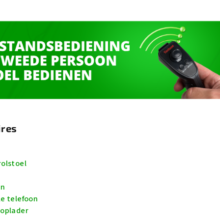
ires
olstoel
en
e telefoon
-oplader