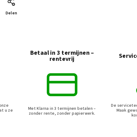
Delen
Betaal in 3 termijnen –
g
Servic
rentevrij
 onze
De servicetec
Met Klarna in 3 termijnen betalen –
at u ze
Maak gewo
zonder rente, zonder papierwerk.
ko