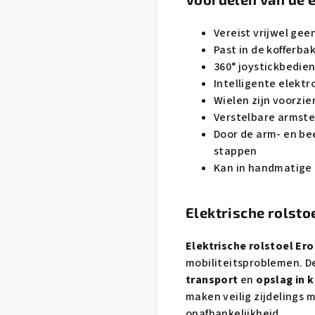
Vereist vrijwel ge
Past in de kofferba
360° joystickbedie
Intelligente elekt
Wielen zijn voorzie
Verstelbare armst
Door de arm- en bee
stappen
Kan in handmatige 
Elektrische rolsto
Elektrische rolstoel Er
mobiliteitsproblemen. D
transport
en
opslag in 
maken veilig zijdelings 
onafhankelijkheid.