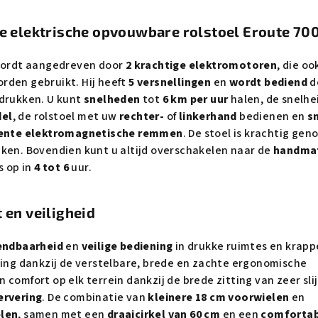
ge elektrische opvouwbare rolstoel Eroute 70
 wordt aangedreven door
2 krachtige elektromotoren
, die oo
rden gebruikt. Hij heeft
5 versnellingen
en
wordt bediend
d
drukken. U kunt
snelheden
tot
6 km per uur
halen, de snelhe
del
, de rolstoel met uw
rechter-
of
linkerhand
bedienen en
s
gente elektromagnetische remmen
. De stoel is krachtig gen
ken. Bovendien kunt u altijd overschakelen naar de
handma
s op in
4 tot 6
uur.
 en veiligheid
ndbaarheid
en
veilige bediening
in drukke ruimtes en krapp
ting dankzij de verstelbare, brede en zachte ergonomische
 comfort op elk terrein dankzij de brede zitting van zeer sli
ervering
. De combinatie van
kleinere 18 cm voorwielen
en
elen
, samen met een
draaicirkel van 60 cm
en een
comforta