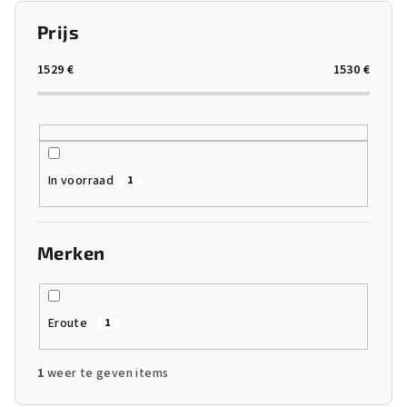
t
Prijs
s
o
1529
€
1530
€
r
t
e
r
In voorraad
1
e
n
Merken
Eroute
1
1
weer te geven items