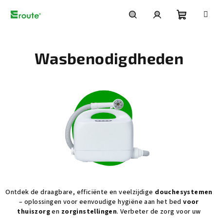
Overslaan
naar
inhoud
Winkelw
Zoeken
Inloggen
Wasbenodigdheden
Ontdek de draagbare, efficiënte en veelzijdige
douchesystemen
– oplossingen voor eenvoudige hygiëne aan het bed
voor
thuiszorg
en
zorginstellingen
. Verbeter de zorg voor uw