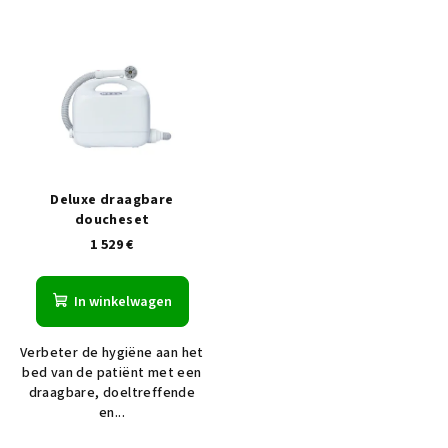
L
i
j
s
t
v
a
Deluxe draagbare
n
doucheset
1 529 €
p
r
In winkelwagen
o
d
Verbeter de hygiëne aan het
u
bed van de patiënt met een
c
draagbare, doeltreffende
en...
t
e