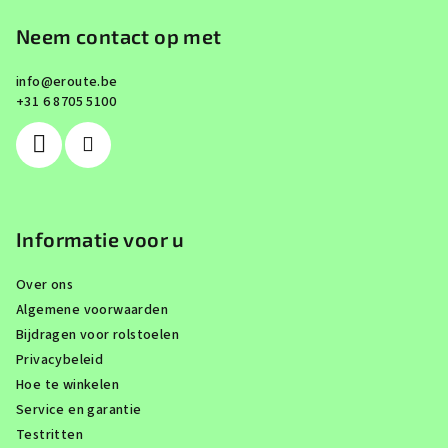
o
o
Neem contact op met
t
info
@
eroute.be
e
+31 6 8705 5100
r
Informatie voor u
Over ons
Algemene voorwaarden
Bijdragen voor rolstoelen
Privacybeleid
Hoe te winkelen
Service en garantie
Testritten