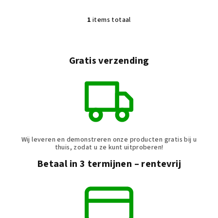
n
1
items totaal
L
i
j
s
Gratis verzending
t
b
e
d
i
e
n
Wij leveren en demonstreren onze producten gratis bij u
i
thuis, zodat u ze kunt uitproberen!
n
Betaal in 3 termijnen – rentevrij
g
e
n