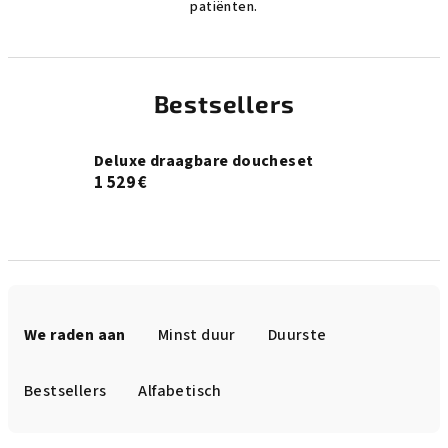
patiënten.
Bestsellers
Deluxe draagbare doucheset
1 529 €
P
r
We raden aan
Minst duur
Duurste
o
d
Bestsellers
Alfabetisch
u
c