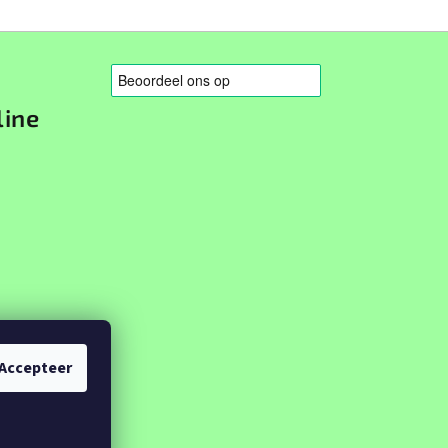
line
Accepteer