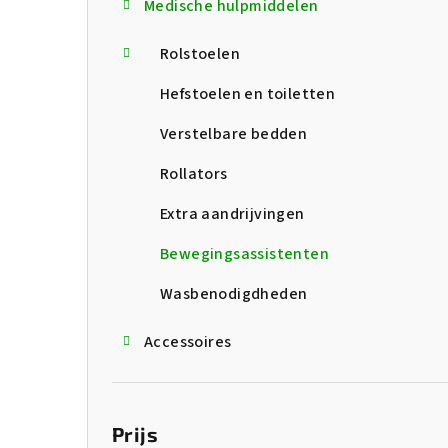
Medische hulpmiddelen
l
k
Rolstoelen
Hefstoelen en toiletten
Verstelbare bedden
Rollators
Extra aandrijvingen
Bewegingsassistenten
Wasbenodigdheden
Accessoires
Prijs