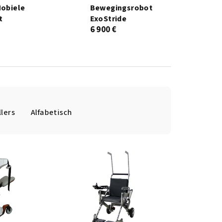
Mobiele
Bewegingsrobot
t
ExoStride
6 900 €
llers
Alfabetisch