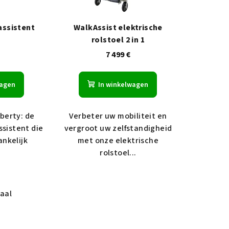
assistent
WalkAssist elektrische
rolstoel 2 in 1
7 499 €
wagen
In winkelwagen
berty: de
Verbeter uw mobiliteit en
ssistent die
vergroot uw zelfstandigheid
ankelijk
met onze elektrische
.
rolstoel...
aal