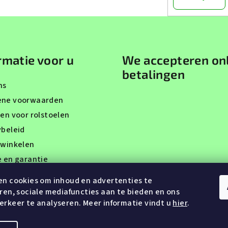
rmatie voor u
We accepteren on
betalingen
ns
ene voorwaarden
gen voor rolstoelen
ybeleid
 winkelen
e en garantie
tten
n cookies om inhoud en advertenties te
cten
ren, sociale mediafuncties aan te bieden en ons
rkeer te analyseren. Meer informatie vindt u
hier
.
stelling