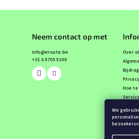
F
o
Neem contact op met
Info
o
t
info
@
eroute.be
Over o
+31 6 8705 5100
e
Algem
Bijdra
r
Privac
Hoe te
Servic
Testri
We gebruike
Conta
personalise
bezoekersve
Mijn be