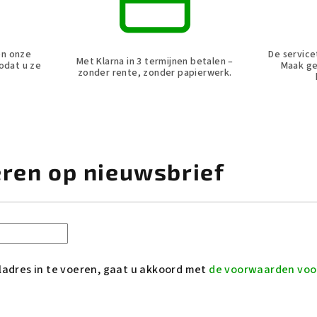
en onze
De service
Met Klarna in 3 termijnen betalen –
zodat u ze
Maak ge
zonder rente, zonder papierwerk.
ren op nieuwsbrief
ladres in te voeren, gaat u akkoord met
de voorwaarden voo