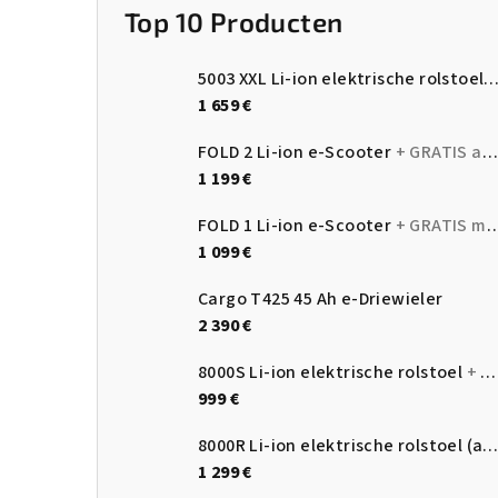
Top 10 Producten
5003 XXL Li-ion elektrische rolstoel 
1 659 €
FOLD 2 Li-ion e-Scooter
+ GRATIS achtermand
1 199 €
FOLD 1 Li-ion e-Scooter
+ GRATIS mandjes voor en achter
1 099 €
Cargo T425 45 Ah e-Driewieler
2 390 €
8000S Li-ion elektrische rolstoel
+ GRATIS hoofdsteun
999 €
8000R Li-ion elektrische rolstoel (automatische rugleuningverstelli
1 299 €