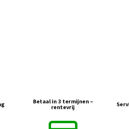
Betaal in 3 termijnen –
ng
Serv
rentevrij