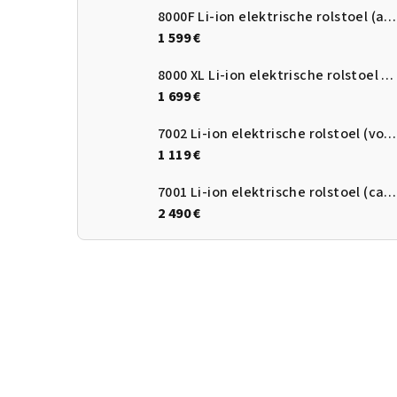
8000F Li-ion elektrische rolstoel (automatisch opvouwbaar)
1 599 €
8000 XL Li-ion elektrische rolstoel 52 cm
1 699 €
7002 Li-ion elektrische rolstoel (voor kinderen) 38 cm
1 119 €
7001 Li-ion elektrische rolstoel (carbon)
2 490 €