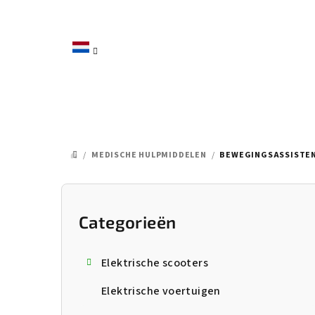
Overslaan
naar
inhoud
/
MEDISCHE HULPMIDDELEN
/
BEWEGINGSASSISTE
HOME
Z
i
Categorieën
Categorieën
overslaan
j
Elektrische scooters
b
Elektrische voertuigen
a