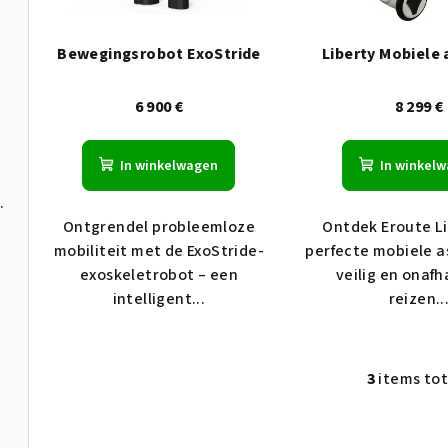
t
s
v
o
Bewegingsrobot ExoStride
Liberty Mobiele 
56 cm
a
r
6 900 €
8 299 €
n
t
p
e
In winkelwagen
In winkel
r
r
Ontgrendel probleemloze
Ontdek Eroute Li
o
e
mobiliteit met de ExoStride-
perfecte mobiele a
d
exoskeletrobot – een
veilig en onafh
n
intelligent...
reizen..
u
c
3
items tot
t
L
ng)
+ GRATIS hoofdsteun
i
e
j