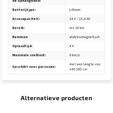
de ophangband
:
Batterijtype
:
Lithium
Accucapaciteit
:
24 V / 15,4 Ah
Bereik
:
tot 20 km
Remmen
:
elektromagnetisch
Oplaadtijd
:
4 h
Maximale snelheid
:
6 km/u
met een lengte van
Geschikt voor personen
:
140-180 cm
Alternatieve producten