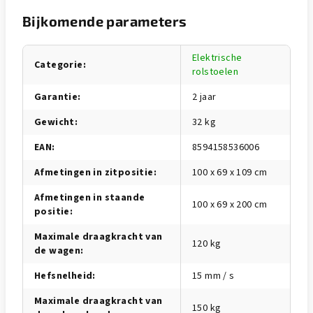
Bijkomende parameters
Elektrische
Categorie
:
rolstoelen
Garantie
:
2 jaar
Gewicht
:
32 kg
EAN
:
8594158536006
Afmetingen in zitpositie
:
100 x 69 x 109 cm
Afmetingen in staande
100 x 69 x 200 cm
positie
:
Maximale draagkracht van
120 kg
de wagen
:
Hefsnelheid
:
15 mm / s
Maximale draagkracht van
150 kg