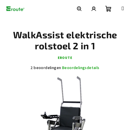
Overslaan
naar
inhoud
Winkelw
Zoeken
Inloggen
WalkAssist elektrische
rolstoel 2 in 1
EROUTE
De
2 beoordelingen
Beoordelingsdetails
gemiddelde
productbeoordeling
is
5,0
van
5
sterren.