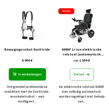
Actie
Bewegingsrobot ExoStride
8000F Li-ion elektrische
rolstoel (automatisch
opvouwbaar)
+ GRATIS
6 900 €
1 599 €
van
hoofdsteun
In winkelwagen
Detail
Ontgrendel probleemloze
De elektrische rolstoel 8000F
mobiliteit met de ExoStride-
kan volledig automatisch
exoskeletrobot – een
worden ingeklapt met behulp
intelligent...
van...