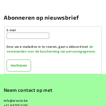
Abonneren op nieuwsbrief
E-mail
Door uw e-mailadres in te voeren, gaat u akkoord met
de
voorwaarden voor de bescherming van persoonsgegevens.
Inschrijven
F
o
o
Neem contact op met
t
info
@
eroute.be
e
+31 6 8705 5100