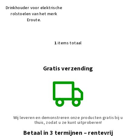
d
Drinkhouder voor elektrische
u
rolstoelen van het merk
c
Eroute.
t
e
1
items totaal
n
L
i
j
s
Gratis verzending
t
b
e
d
i
e
n
Wij leveren en demonstreren onze producten gratis bij u
i
thuis, zodat u ze kunt uitproberen!
n
Betaal in 3 termijnen – rentevrij