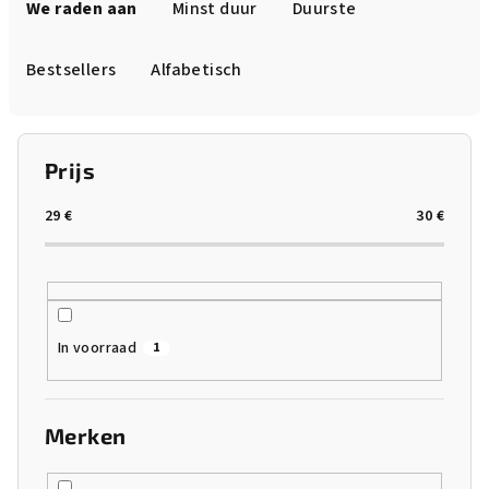
r
We raden aan
Minst duur
Duurste
o
d
Bestsellers
Alfabetisch
u
c
t
Prijs
s
o
29
€
30
€
r
t
e
r
In voorraad
1
e
n
Merken