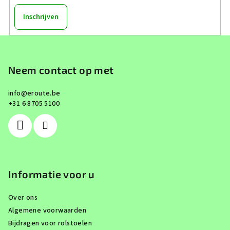
Inschrijven
F
o
o
Neem contact op met
t
info
@
eroute.be
e
+31 6 8705 5100
r
Informatie voor u
Over ons
Algemene voorwaarden
Bijdragen voor rolstoelen