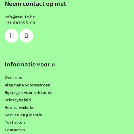
o
Neem contact op met
t
info
@
eroute.be
e
+31 6 8705 5100
r
Informatie voor u
Over ons
Algemene voorwaarden
Bijdragen voor rolstoelen
Privacybeleid
Hoe te winkelen
Service en garantie
Testritten
Contacten