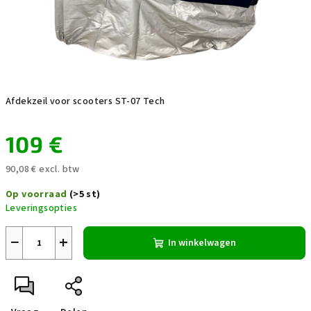
Afdekzeil voor scooters ST-07 Tech
109 €
90,08 € excl. btw
Maatstaf
Op voorraad
(>5 st)
prijs:
Leveringsopties
−
+
In winkelwagen