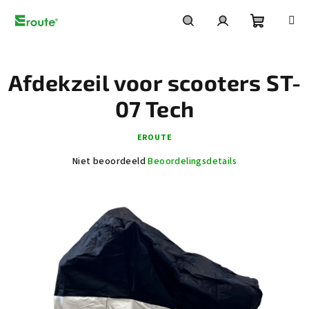
Overslaan
naar
inhoud
Winkelw
Zoeken
Inloggen
Afdekzeil voor scooters ST-
07 Tech
EROUTE
De
Niet beoordeeld
Beoordelingsdetails
gemiddelde
productbeoordeling
is
0,0
van
5
sterren.