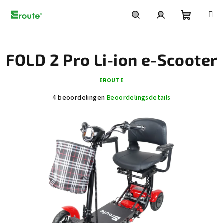
Overslaan
naar
inhoud
Winkelw
Zoeken
Inloggen
FOLD 2 Pro Li-ion e-Scooter
EROUTE
De
4 beoordelingen
Beoordelingsdetails
gemiddelde
productbeoordeling
is
5,0
van
5
sterren.