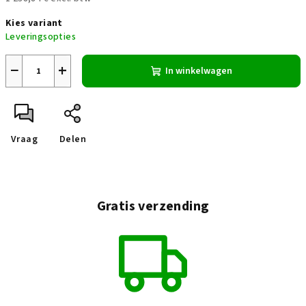
Maatstaf
Kies variant
prijs:
Leveringsopties
−
+
In winkelwagen
Vraag
Delen
Gratis verzending