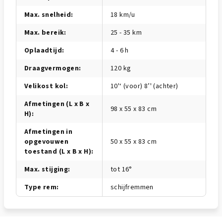
Max. snelheid
:
18 km/u
Max. bereik
:
25 - 35 km
Oplaadtijd
:
4 - 6 h
Draagvermogen
:
120 kg
Velikost kol
:
10'‘ (voor) 8’' (achter)
Afmetingen (L x B x
98 x 55 x 83 cm
H)
:
Afmetingen in
opgevouwen
50 x 55 x 83 cm
toestand (L x B x H)
:
Max. stijging
:
tot 16°
Type rem
:
schijfremmen