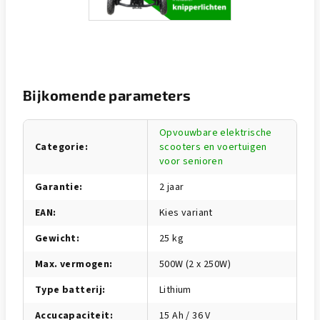
Bijkomende parameters
Opvouwbare elektrische
Categorie
:
scooters en voertuigen
voor senioren
Garantie
:
2 jaar
EAN
:
Kies variant
Gewicht
:
25 kg
Max. vermogen
:
500W (2 x 250W)
Type batterij
:
Lithium
Accucapaciteit
:
15 Ah / 36 V