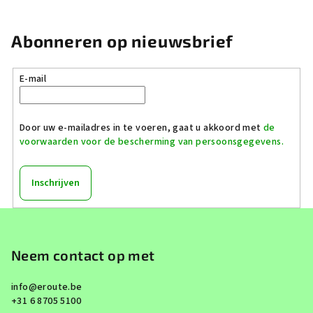
Abonneren op nieuwsbrief
E-mail
Door uw e-mailadres in te voeren, gaat u akkoord met
de
voorwaarden voor de bescherming van persoonsgegevens.
Inschrijven
F
o
o
Neem contact op met
t
info
@
eroute.be
e
+31 6 8705 5100