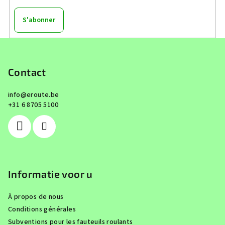
S'abonner
P
i
e
Contact
d
info
@
eroute.be
d
+31 6 8705 5100
e
p
a
g
e
Informatie voor u
À propos de nous
Conditions générales
Subventions pour les fauteuils roulants