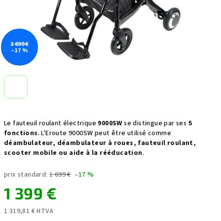
1 699 €
–17 %
Le fauteuil roulant électrique
9000SW
se distingue par ses
5
fonctions
. L'Eroute 9000SW peut être utilisé comme
déambulateur, déambulateur à roues, fauteuil roulant,
scooter mobile ou aide à la rééducation
.
prix standard:
1 699 €
–17 %
1 399 €
1 319,81 € HTVA
Prix