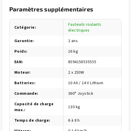
Paramètres supplémentaires
Fauteuils roulants
Catégorie
:
électriques
Garantie
:
2 ans
Poids
:
16 kg
EAN
:
8594158535535
Moteur
:
2 x 250W
Batteries
:
10 Ah / 24 V Lithium
Commande
:
360° Joystick
Capacité de charge
130 kg
max.
:
Temps de charge
:
6 à 8 h