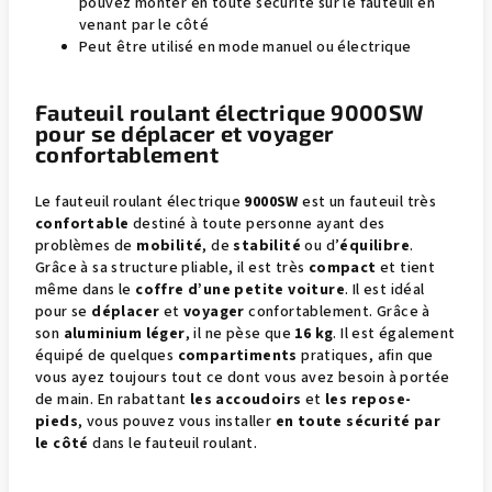
pouvez monter en toute sécurité sur le fauteuil en
venant par le côté
Peut être utilisé en mode manuel ou électrique
Fauteuil roulant électrique 9000SW
pour se déplacer et voyager
confortablement
Le fauteuil roulant électrique
9000SW
est un fauteuil très
confortable
destiné à toute personne ayant des
problèmes de
mobilité
, de
stabilité
ou d’
équilibre
.
Grâce à sa structure pliable, il est très
compact
et tient
même dans le
coffre d’une petite voiture
. Il est idéal
pour se
déplacer
et
voyager
confortablement. Grâce à
son
aluminium léger
, il ne pèse que
16 kg
. Il est également
équipé de quelques
compartiments
pratiques, afin que
vous ayez toujours tout ce dont vous avez besoin à portée
de main. En rabattant
les accoudoirs
et
les repose-
pieds
, vous pouvez vous installer
en toute sécurité par
le côté
dans le fauteuil roulant.