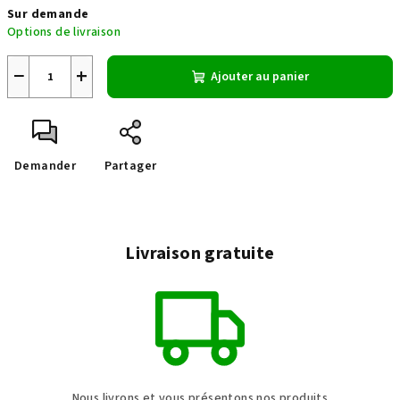
Sur demande
de
Options de livraison
la
mesure:
−
+
Ajouter au panier
Demander
Partager
Livraison gratuite
Nous livrons et vous présentons nos produits