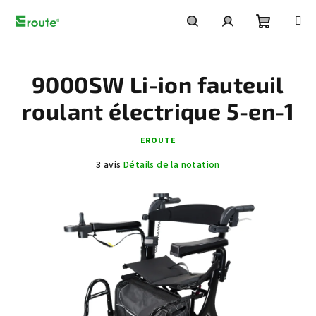
Aller
au
contenu
Panier
Recherche
Connexion
9000SW Li-ion fauteuil
d'achat
roulant électrique 5-en-1
EROUTE
L'évaluation
3 avis
Détails de la notation
moyenne
du
produit
est
de
5,0
sur
5
étoiles.