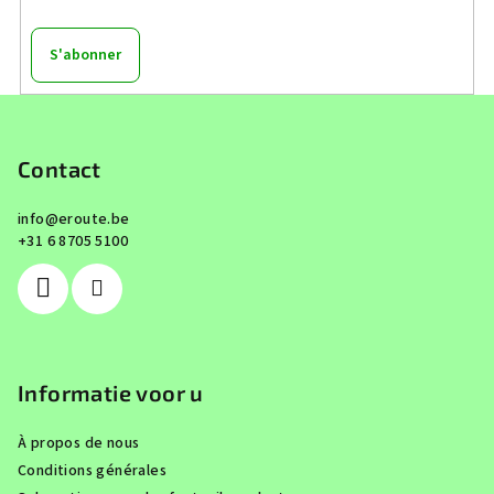
S'abonner
P
i
e
Contact
d
info
@
eroute.be
d
+31 6 8705 5100
e
p
a
g
e
Informatie voor u
À propos de nous
Conditions générales