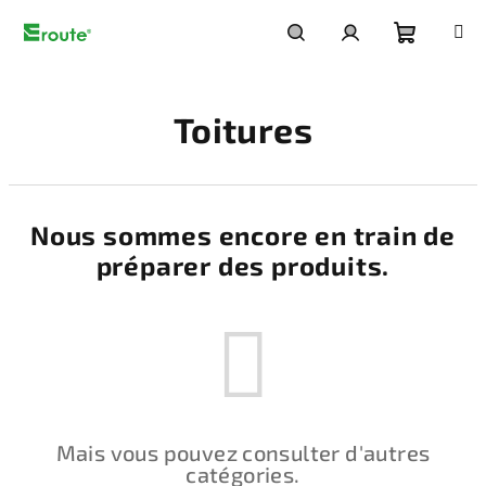
Aller
au
contenu
Panier
Recherche
Connexion
Toitures
d'achat
Nous sommes encore en train de
préparer des produits.
Mais vous pouvez consulter d'autres
catégories.