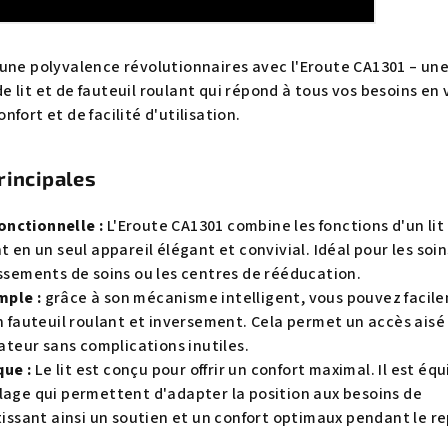
une polyvalence révolutionnaires avec l'Eroute CA1301 – un
 lit et de fauteuil roulant qui répond à tous vos besoins en 
fort et de facilité d'utilisation.
rincipales
nctionnelle :
L'Eroute CA1301 combine les fonctions d'un lit
t en un seul appareil élégant et convivial. Idéal pour les soin
issements de soins ou les centres de rééducation.
mple :
grâce à son mécanisme intelligent, vous pouvez facil
en fauteuil roulant et inversement. Cela permet un accès aisé
sateur sans complications inutiles.
ue :
Le lit est conçu pour offrir un confort maximal. Il est éq
lage qui permettent d'adapter la position aux besoins de
ntissant ainsi un soutien et un confort optimaux pendant le r