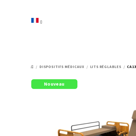
Aller
au
contenu
/
DISPOSITIFS MÉDICAUX
/
LITS RÉGLABLES
/
CA13
ACCUEIL
Nouveau