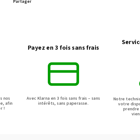
Partager
Servic
e
Payez en 3 fois sans frais
ns nos
Avec Klarna en 3 fois sans frais – sans
Notre techni
e, afin
intérêts, sans paperasse.
votre dispo
r !
prendre
vien