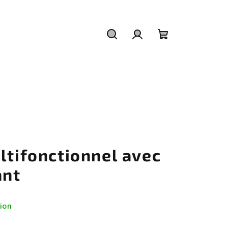
Recherche
Connexion
Panier
d'achat
ltifonctionnel avec
ant
tion