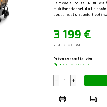
du
Le modèle Eroute CA1301 est à l
produit
multifonctionnel. Il allie confo
est
des soins et un confort optima
de
0,0
3 199 €
sur
5
étoiles.
2 643,80 € HTVA
Prix
de
Prévu courant janvier
la
Options de livraison
mesure:
−
+