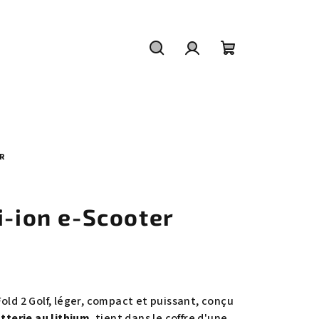
Recherche
Connexion
Panier
d'achat
ER
i-ion e-Scooter
old 2 Golf, léger, compact et puissant, conçu
tterie au lithium
, tient dans le coffre d'une