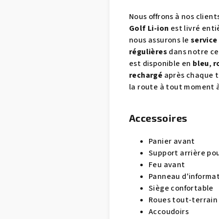
Nous offrons à nos clien
Golf Li-ion
est livré en
nous assurons le
service
régulières
dans notre cen
est disponible en
bleu
,
r
rechargé
après chaque tr
la route à tout moment 
Accessoires
Panier avant
Support arrière pou
Feu avant
Panneau d'informa
Siège confortable
Roues tout-terrain
Accoudoirs