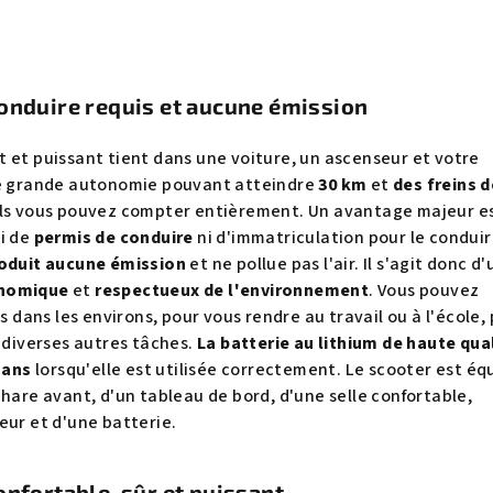
onduire requis et aucune émission
 et puissant tient dans une voiture, un ascenseur et votre
ne grande autonomie pouvant atteindre
30 km
et
des freins d
ls vous pouvez compter entièrement. Un avantage majeur e
i de
permis de conduire
ni d'immatriculation pour le conduir
oduit aucune émission
et ne pollue pas l'air. Il s'agit donc d'
nomique
et
respectueux de l'environnement
. Vous pouvez
es dans les environs, pour vous rendre au travail ou à l'école,
r diverses autres tâches.
La batterie au lithium de haute qua
6 ans
lorsqu'elle est utilisée correctement. Le scooter est éq
phare avant, d'un tableau de bord, d'une selle confortable,
eur et d'une batterie.
onfortable, sûr et puissant