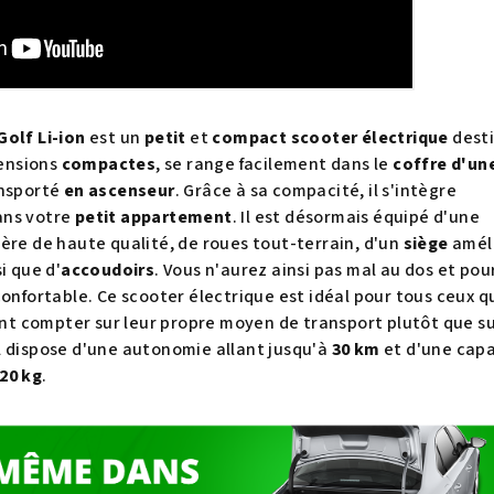
Golf Li-ion
est un
petit
et
compact
scooter électrique
dest
mensions
compactes
, se range facilement dans le
coffre d'un
ansporté
en ascenseur
. Grâce à sa compacité, il s'intègre
ans votre
petit appartement
. Il est désormais équipé d'une
ère de haute qualité, de roues tout-terrain, d'un
siège
amél
si que d'
accoudoirs
. Vous n'aurez ainsi pas mal au dos et pou
confortable. Ce scooter électrique est idéal pour tous ceux q
rent compter sur leur propre moyen de transport plutôt que su
l dispose d'une autonomie allant jusqu'à
30 km
et d'une capa
20 kg
.