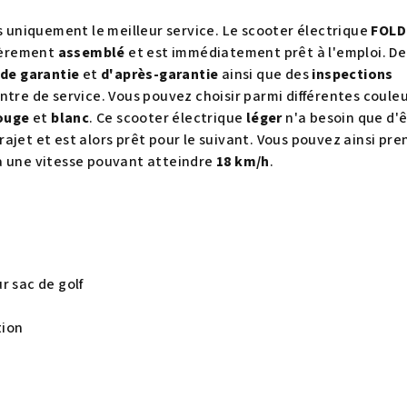
ts uniquement le meilleur service. Le scooter électrique
FOLD
tièrement
assemblé
et est immédiatement prêt à l'emploi. De 
 de garantie
et
d'après-garantie
ainsi que des
inspections
tre de service. Vous pouvez choisir parmi différentes couleur
ouge
et
blanc
. Ce scooter électrique
léger
n'a besoin que d'
ajet et est alors prêt pour le suivant. Vous pouvez ainsi pre
à une vitesse pouvant atteindre
18 km/h
.
r sac de golf
tion