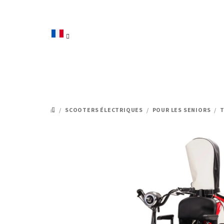
Aller
au
contenu
/
SCOOTERS ÉLECTRIQUES
/
POUR LES SENIORS
/
T
ACCUEIL