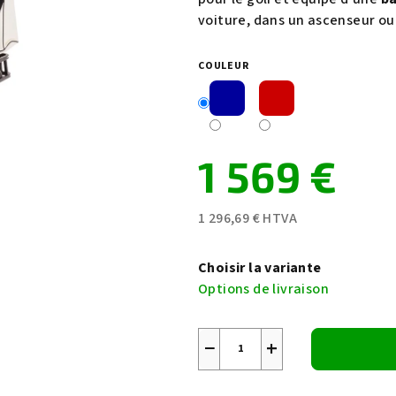
est
voiture, dans un ascenseur o
de
4,8
COULEUR
sur
5
étoiles.
1 569 €
1 296,69 € HTVA
Prix
de
Choisir la variante
la
Options de livraison
mesure:
−
+