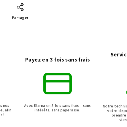
Partager
Servic
e
Payez en 3 fois sans frais
ns nos
Avec Klarna en 3 fois sans frais – sans
Notre techni
e, afin
intérêts, sans paperasse.
votre dispo
r !
prendre
vien