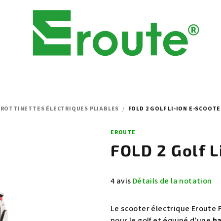
ROTTINETTES ÉLECTRIQUES PLIABLES
/
FOLD 2 GOLF LI-ION E-SCOOT
EROUTE
FOLD 2 Golf L
L'évaluation
4 avis
Détails de la notation
moyenne
du
Le scooter électrique Eroute F
produit
pour le golf et équipé d'une
ba