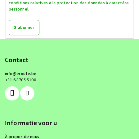
conditions relatives à la protection des données à caractère
personnel.
S'abonner
P
i
e
Contact
d
info
@
eroute.be
d
+31 6 8705 5100
e
p
a
g
e
Informatie voor u
À propos de nous