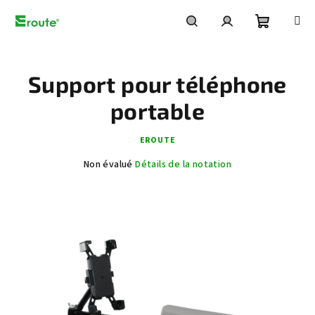
Aller
au
contenu
Panier
Recherche
Connexion
Support pour téléphone
d'achat
portable
EROUTE
L'évaluation
Non évalué
Détails de la notation
moyenne
du
produit
est
de
0,0
sur
5
étoiles.