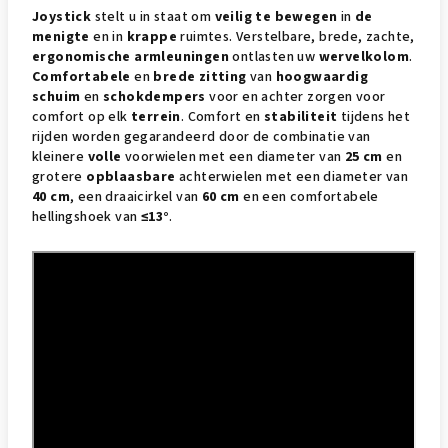
Joystick
stelt u in staat om
veilig te bewegen
in
de
menigte
en in
krappe
ruimtes. Verstelbare, brede, zachte,
ergonomische
armleuningen
ontlasten uw
wervelkolom
.
Comfortabele
en
brede zitting
van
hoogwaardig
schuim
en
schokdempers
voor en achter zorgen voor
comfort op elk
terrein
. Comfort en
stabiliteit
tijdens het
rijden worden gegarandeerd door de combinatie van
kleinere
volle
voorwielen met een diameter van
25 cm
en
grotere
opblaasbare
achterwielen met een diameter van
40 cm
, een draaicirkel van
60 cm
en een comfortabele
hellingshoek van
≤13°
.