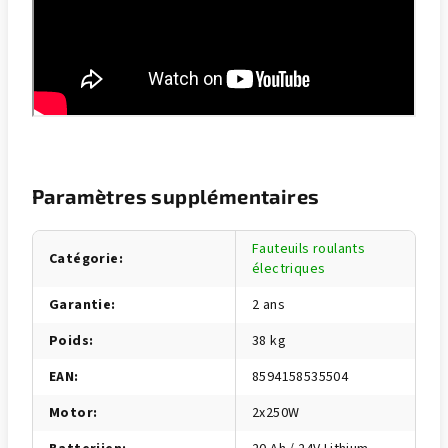
Paramètres supplémentaires
Fauteuils roulants
Catégorie
:
électriques
Garantie
:
2 ans
Poids
:
38 kg
EAN
:
8594158535504
Motor
:
2x250W