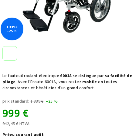
1 339 €
–25 %
Le fauteuil roulant électrique
6001A
se distingue par sa
facilité de
pliage
. Avec l'Eroute 6001A, vous restez
mobile
en toutes
circonstances et bénéficiez d'un grand confort.
prix standard:
1 339 €
–25 %
999 €
942,45 € HTVA
Prix
Prévu courant août
de