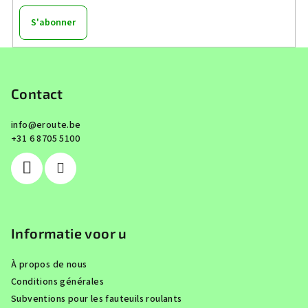
S'abonner
P
i
e
Contact
d
info
@
eroute.be
d
+31 6 8705 5100
e
p
a
g
e
Informatie voor u
À propos de nous
Conditions générales
Subventions pour les fauteuils roulants