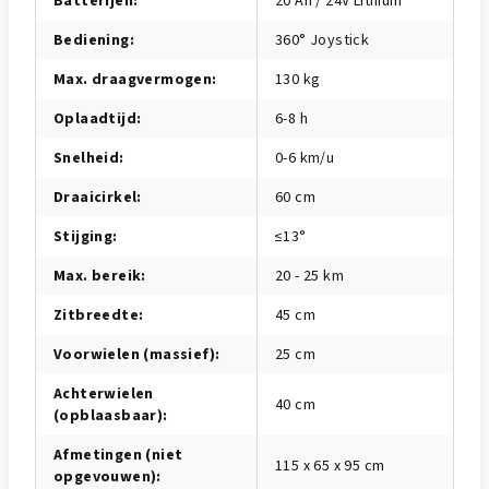
Batterijen
:
20 Ah / 24V Lithium
Bediening
:
360° Joystick
Max. draagvermogen
:
130 kg
Oplaadtijd
:
6-8 h
Snelheid
:
0-6 km/u
Draaicirkel
:
60 cm
Stijging
:
≤13°
Max. bereik
:
20 - 25 km
Zitbreedte
:
45 cm
Voorwielen (massief)
:
25 cm
Achterwielen
40 cm
(opblaasbaar)
:
Afmetingen (niet
115 x 65 x 95 cm
opgevouwen)
: