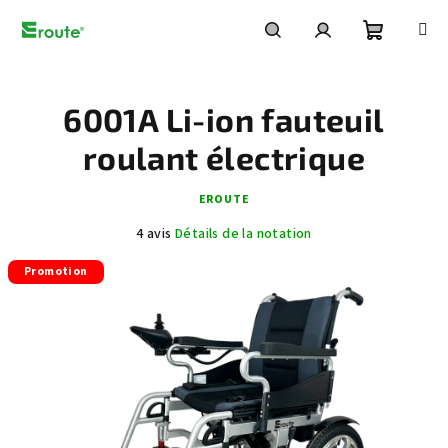
Aller
au
contenu
Panier
Recherche
Connexion
6001A Li-ion fauteuil
d'achat
roulant électrique
EROUTE
L'évaluation
4 avis
Détails de la notation
moyenne
Promotion
du
produit
est
de
5,0
sur
5
étoiles.