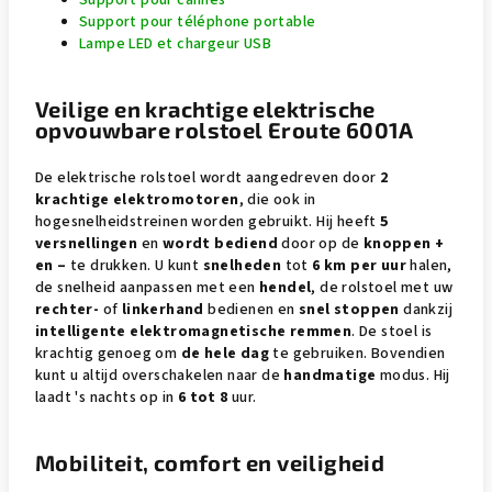
Support pour téléphone portable
Lampe LED et chargeur USB
Veilige en krachtige elektrische
opvouwbare rolstoel Eroute 6001A
De elektrische rolstoel wordt aangedreven door
2
krachtige elektromotoren
, die ook in
hogesnelheidstreinen worden gebruikt. Hij heeft
5
versnellingen
en
wordt bediend
door op de
knoppen +
en –
te drukken. U kunt
snelheden
tot
6 km per uur
halen,
de snelheid aanpassen met een
hendel
, de rolstoel met uw
rechter-
of
linkerhand
bedienen en
snel stoppen
dankzij
intelligente elektromagnetische remmen
. De stoel is
krachtig genoeg om
de hele dag
te gebruiken. Bovendien
kunt u altijd overschakelen naar de
handmatige
modus. Hij
laadt 's nachts op in
6 tot 8
uur.
Mobiliteit, comfort en veiligheid